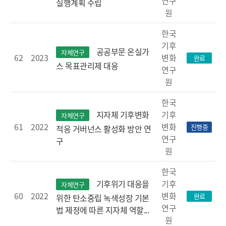
연구
실행계획 수립
원
한국
기후
공공부문 온실가
자체연구
62
2023
변화
완료
스 목표관리제 대응
연구
원
한국
기후
지자체 기후변화
자체연구
61
2022
변화
진행중
적응 거버넌스 활성화 방안 연
연구
구
원
한국
기후
기후위기 대응을
자체연구
60
2022
변화
완료
위한 탄소중립 녹색성장 기본
연구
법 제정에 따른 지자체 역할...
원