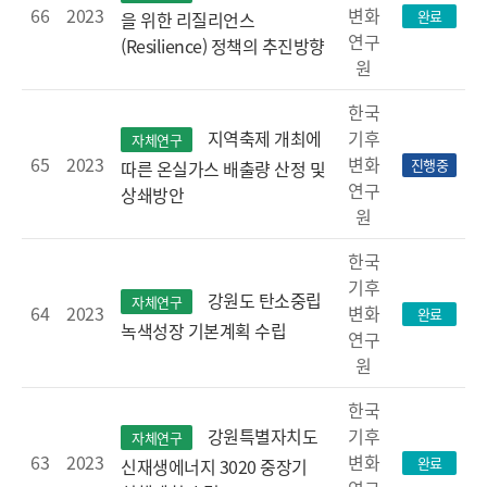
66
2023
변화
완료
을 위한 리질리언스
연구
(Resilience) 정책의 추진방향
원
한국
기후
지역축제 개최에
자체연구
65
2023
변화
진행중
따른 온실가스 배출량 산정 및
연구
상쇄방안
원
한국
기후
강원도 탄소중립
자체연구
64
2023
변화
완료
녹색성장 기본계획 수립
연구
원
한국
기후
강원특별자치도
자체연구
63
2023
변화
완료
신재생에너지 3020 중장기