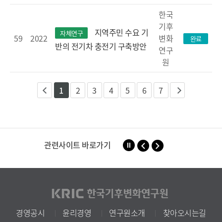
한국
기후
지역주민 수요 기
자체연구
59
2022
변화
완료
반의 전기차 충전기 구축방안
연구
원
1
2
3
4
5
6
7
이
다
전
음
관련사이트 바로가기
경영공시
윤리경영
연구원소개
찾아오시는길