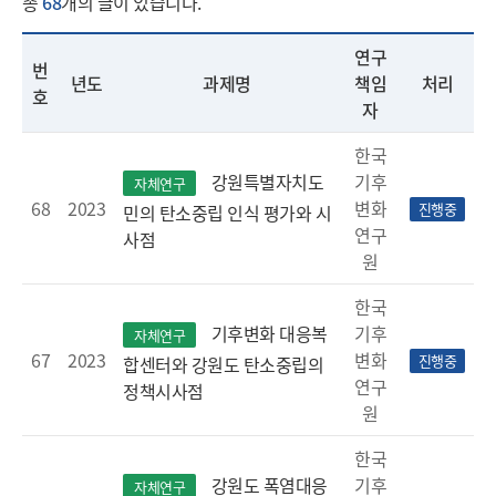
총
68
개의 글이 있습니다.
연구
번
년도
과제명
책임
처리
호
자
한국
기후
강원특별자치도
자체연구
68
2023
변화
진행중
민의 탄소중립 인식 평가와 시
연구
사점
원
한국
기후
기후변화 대응복
자체연구
67
2023
변화
진행중
합센터와 강원도 탄소중립의
연구
정책시사점
원
한국
기후
강원도 폭염대응
자체연구