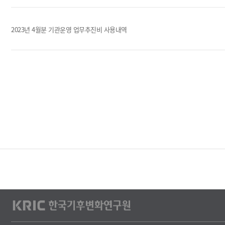
첨
부
파
2023년 4월분 기관운영 업무추진비 사용내역
일