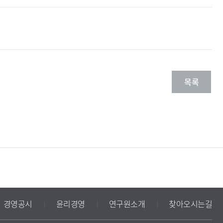
목록
경영공시
윤리경영
연구원소개
찾아오시는길