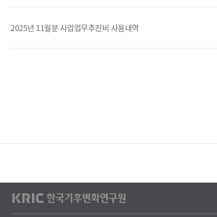
첨
부
2025년 11월분 사업업무추진비 사용내역
파
일