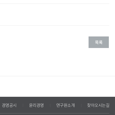
목록
경영공시
윤리경영
연구원소개
찾아오시는길