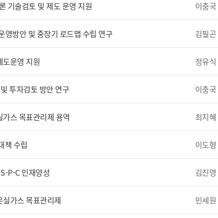
이충국
 기술검토 및 제도 운영 지원
김필곤
) 운영방안 및 중장기 로드맵 수립 연구
정유식
 제도운영 지원
이충국
및 투자검토 방안 연구
최지혜
온실가스 목표관리제 용역
이도형
대책 수립
김진영
-P-C 인재양성
민세원
 온실가스 목표관리제