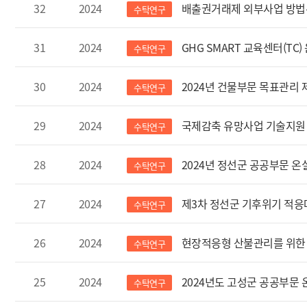
32
2024
배출권거래제 외부사업 방법론
수탁연구
31
2024
GHG SMART 교육센터(TC
수탁연구
30
2024
2024년 건물부문 목표관리
수탁연구
29
2024
국제감축 유망사업 기술지원 
수탁연구
28
2024
2024년 정선군 공공부문 
수탁연구
27
2024
제3차 정선군 기후위기 적응
수탁연구
26
2024
현장적응형 산불관리를 위한 S
수탁연구
25
2024
2024년도 고성군 공공부문
수탁연구