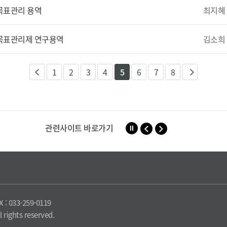
최지혜
 목표관리 용역
김소희
 목표관리제 연구용역
1
2
3
4
5
6
7
8
이
다
전
음
관련사이트 바로가기
X : 033-259-0119
 rights reserved.